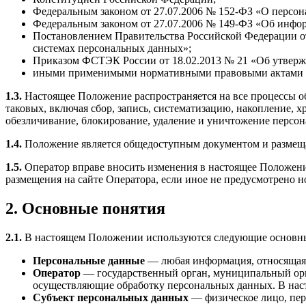
Федеральным законом от 27.07.2006 № 152-ФЗ «О персо
Федеральным законом от 27.07.2006 № 149-ФЗ «Об инфо
Постановлением Правительства Российской Федерации о
системах персональных данных»;
Приказом ФСТЭК России от 18.02.2013 № 21 «Об утвержд
иными применимыми нормативными правовыми актами Р
1.3.
Настоящее Положение распространяется на все процессы об
таковых, включая сбор, запись, систематизацию, накопление, х
обезличивание, блокирование, удаление и уничтожение персо
1.4.
Положение является общедоступным документом и размещае
1.5.
Оператор вправе вносить изменения в настоящее Положение
размещения на сайте Оператора, если иное не предусмотрено н
2. Основные понятия
2.1.
В настоящем Положении используются следующие основны
Персональные данные
— любая информация, относящаяс
Оператор
— государственный орган, муниципальный орга
осуществляющие обработку персональных данных. В на
Субъект персональных данных
— физическое лицо, пер