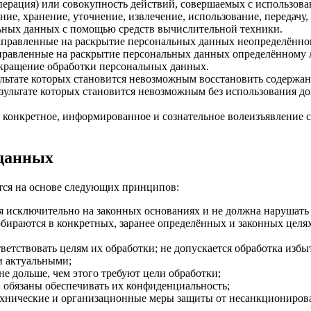
ерация) или совокупность действий, совершаемых с использова
ние, хранение, уточнение, извлечение, использование, передачу
ных данных с помощью средств вычислительной техники.
правленные на раскрытие персональных данных неопределённо
равленные на раскрытие персональных данных определённому л
ращение обработки персональных данных.
ультате которых становится невозможным восстановить содержа
езультате которых становится невозможным без использования 
конкретное, информированное и сознательное волеизъявление с
 данных
ся на основе следующих принципов:
я исключительно на законных основаниях и не должна нарушать
ираются в конкретных, заранее определённых и законных целях;
етствовать целям их обработки; не допускается обработка изб
 актуальными;
е дольше, чем этого требуют цели обработки;
 обязаны обеспечивать их конфиденциальность;
нические и организационные меры защиты от несанкционирова