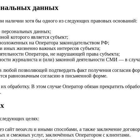
сональных данных
и наличии хотя бы одного из следующих правовых оснований:
о персональных данных;
ной которого является субъект;
 возложенных на Оператора законодательством РФ;
ли иных жизненно важных интересов субъекта;
ятельности Оператора, не нарушающей права субъекта;
ности журналиста и (или) законной деятельности СМИ — в случа
в любой позволяющей подтвердить факт получения согласия форм
ётся равнозначным согласию в письменной форме.
их обработку. В этом случае Оператор обязан прекратить обраб
.
ых
 следующих целях:
рез сайт neoav.ru и иными способами, а также заключение дого
ых и смежных услуг, заключённых Оператором с клиентами.