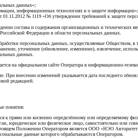
нальных данных»;
рмации, информационных технологиях и о защите информации»
т 01.11.2012 № 1119 «Об утверждении требований к защите пер
ении состава и содержания организационных и технических ме
оссийской Федерации в области персональных данных.
работки персональных данных, осуществляемые Обществом, в то
ранение, уточнение (обновление, изменение), извлечение, исполь
нальных данных.
тся на официальном сайте Оператора в информационно-телеком
. При внесении изменений указывается дата последнего обновл
овой редакцией.
е понятия:
я к прямо или косвенно определённому или определяемому физи
н, юридическое или физическое лицо, самостоятельно или сов
стоящем Положении Оператором является ООО «НЭО Авторитет
сональные данные которого обрабатываются Оператором.