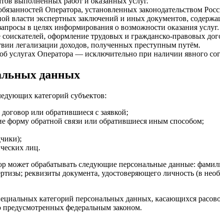
атов выполненных работ и оказанных услуг.
 обязанностей Оператора, установленных законодательством Рос
нной власти экспертных заключений и иных документов, содерж
запросы в целях информирования о возможности оказания услуг.
е соискателей, оформление трудовых и гражданско-правовых дог
твии легализации доходов, полученных преступным путём.
б услугах Оператора — исключительно при наличии явного согл
нальных данных
ледующих категорий субъектов:
договор или обратившиеся с заявкой;
е форму обратной связи или обратившиеся иным способом;
чики);
ческих лиц.
 может обрабатывать следующие персональные данные: фамилия,
ертизы; реквизиты документа, удостоверяющего личность (в нео
ециальных категорий персональных данных, касающихся расово
мо предусмотренных федеральным законом.